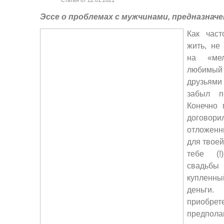
Статья от 22.01.2021
Эссе о проблемах с мужчинами, предназнач
Как час
жить, не
на «ме
любимы
друзьям
забыл п
Конечно
договор
отложенн
для твоей
тебе (!
свадьбы
куплен
деньги.
приоб
предпо