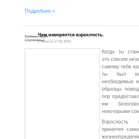
Подробнее »
Чем измеряется взрослость.
Комментарии
отключены
Статья от 27.02.2023
Когда ты стан
это совсем нез
самому тебе ка
ты был вс
необходимые в
образцы повед
пор предоставл
им безогов
некоторыми со
Взрослость 
принятия само
жизнеопределя