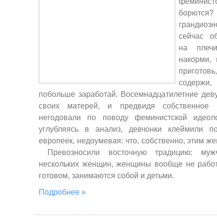
феминисто
борются?
грандиозн
сейчас о
на плеч
накорми,
приготовь
содержи
побольше заработай. Восемнадцатилетние деву
своих матерей, и предвидя собственное 
негодовали по поводу феминистской идеол
углубляясь в анализ, девчонки клеймили п
европеек, недоумевая: что, собственно, этим ж
Превозносили восточную традицию: мужч
нескольких женщин, женщины вообще не работ
готовом, занимаются собой и детьми.
Подробнее »