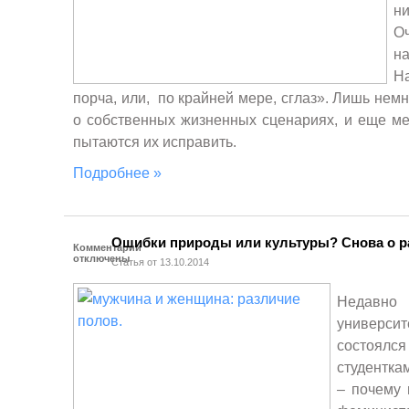
ни
Оч
н
Н
порча, или, по крайней мере, сглаз». Лишь не
о собственных жизненных сценариях, и еще м
пытаются их исправить.
Подробнее »
Ошибки природы или культуры? Снова о р
Комментарии
отключены
Статья от 13.10.2014
Недавно
универ
состоялс
студентка
– почему 