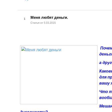
Меня любят деньги.
1
Статья от 5.03.2015
Поче
деньг
а
друг
Каков
для п
вашу 
Что т
вооб
Мешаю