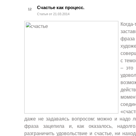
Счастье как процесс.
12
Статья от 21.03.2014
Когд
а-
заста
фраз
худож
совер
с темо
– это 
удо
возм
дейс
момен
соед
«счас
даже не задаваясь вопросом: можно и надо л
фраза зацепила и, как оказалось, надолг
разграничить удовольствие и счастье, ни наход