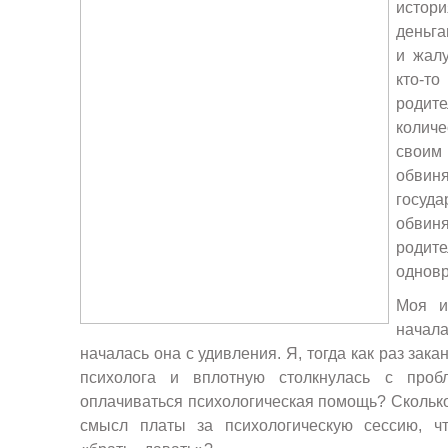
истор
деньга
и жалу
кто-
роди
колич
своим
обви
госуд
обвиня
роди
однов
Моя и
нача
началась она с удивления. Я, тогда как раз зак
психолога и вплотную столкнулась с проб
оплачиваться психологическая помощь? Сколько 
смысл платы за психологическую сессию, чт