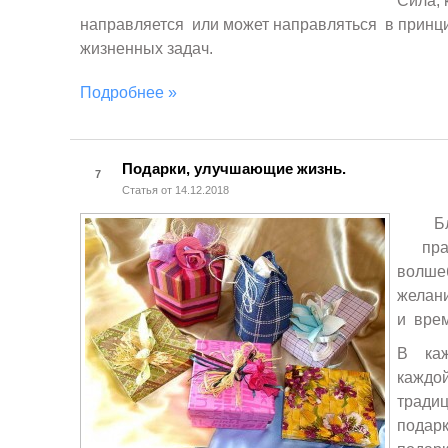
Сила, 
направляется или может направляться в принц
жизненных задач.
Подробнее »
Подарки, улучшающие жизнь.
7
Статья от 14.12.2018
Близ
праз
волше
желан
и вре
В ка
каждо
традиц
подар