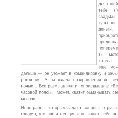
для твоей
тебе (!
свадьбы
куплен
деньги.
приоб
предпо
попереме
ты мото
хотела…
еще мож
дальше — он уезжает в командировку и забы
рождения. А ты ждала поздравления до ве
ночью… Все размышляла и оправдывала: «Вед
часовой пояс!». Может, хватит обманывать с
мелочи.
Иностранцы, которым задают вопросы о русск
говорят, что наши женщины не знают себе цен