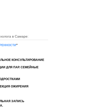
н: +7 (927) 652-83-55
: kovalunas@rambler.ru
ихолога в Самаре:
ЕРЕННОСТИ
"
АЛЬНОЕ КОНСУЛЬТИРОВАНИЕ
ЦИИ ДЛЯ ПАР. СЕМЕЙНЫЕ
ПОДРОСТКАМИ
РЕКЦИЯ ОЖИРЕНИЯ
ЛЬНАЯ ЗАПИСЬ
А.