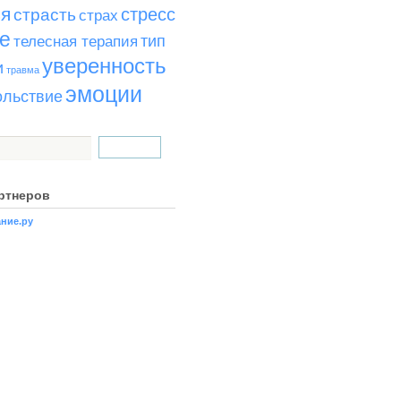
ья
стресс
страсть
страх
е
тип
телесная терапия
уверенность
и
травма
эмоции
ольствие
ртнеров
ние.ру