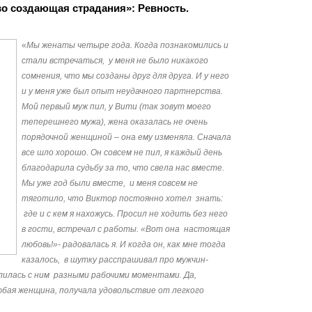
во создающая страдания»: Ревность.
«
Мы женаты четыре года. Когда познакомились и
стали встречаться, у меня не было никакого
сомнения, что мы созданы друг для друга. И у него
и у меня уже был опыт неудачного партнерства.
Мой первый муж пил, у Вити (так зовут моего
теперешнего мужа), жена оказалась не очень
порядочной женщиной – она ему изменяла. Сначала
все шло хорошо. Он совсем не пил, я каждый день
благодарила судьбу за то, что свела нас вместе.
Мы уже год были вместе, и меня совсем не
тяготило, что Виктор постоянно хотел знать:
где и с кем я нахожусь. Просил не ходить без него
в гости, встречал с работы. «Вот она настоящая
любовь!»- радовалась я. И когда он, как мне тогда
казалось, в шутку расспрашивал про мужчин-
лилась с ним разными рабочими моментами. Да,
любая женщина, получала удовольствие от легкого