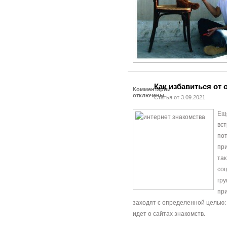
Как избавиться от 
Комментарии
отключены
Статья от 3.09.2021
Еще
вс
пот
при
так
со
гру
при
заходят с определенной целью:
идет о сайтах знакомств.