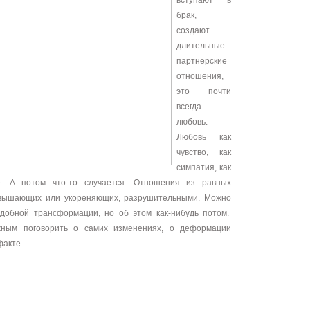
вступают в
брак,
создают
длительные
партнерские
отношения,
это почти
всегда
любовь.
Любовь как
чувство, как
симпатия, как
. А потом что-то случается. Отношения из равных
звышающих или укореняющих, разрушительными. Можно
одобной трансформации, но об этом как-нибудь потом.
жным поговорить о самих изменениях, о деформации
факте.