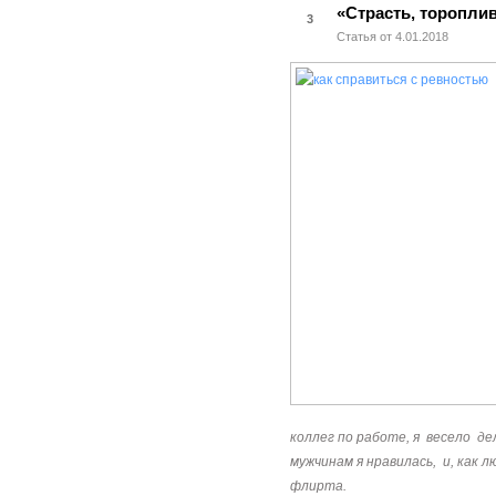
«Страсть, торопли
3
Статья от 4.01.2018
коллег по работе, я весело де
мужчинам я нравилась, и, как 
флирта.