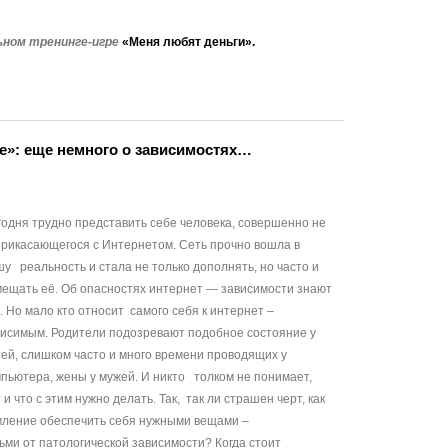
ном тренинге-игре
«Меня любят деньги».
те»: еще немного о зависимостях…
одня трудно представить себе человека, совершенно не
прикасающегося с Интернетом. Сеть прочно вошла в
у реальность и стала не только дополнять, но часто и
мещать её. Об опасностях интернет — зависимости знают
. Но мало кто относит самого себя к интернет –
висимым. Родители подозревают подобное состояние у
ей, слишком часто и много времени проводящих у
пьютера, жены у мужей. И никто толком не понимает,
 и что с этим нужно делать. Так, так ли страшен черт, как
мление обеспечить себя нужными вещами –
и от патологической зависимости? Когда стоит