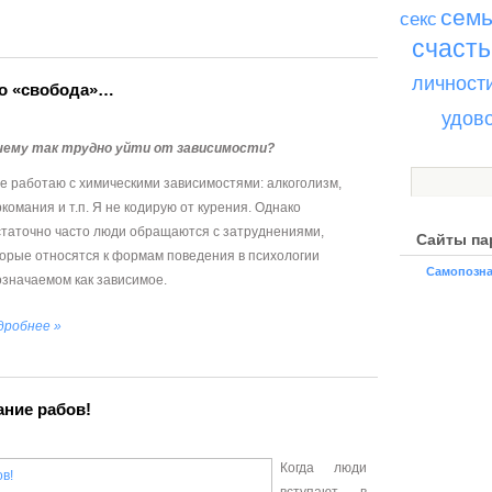
сем
секс
счасть
личност
во «свобода»…
удов
чему так трудно уйти от зависимости?
е работаю с химическими зависимостями: алкоголизм,
комания и т.п. Я не кодирую от курения. Однако
статочно часто люди обращаются с затруднениями,
Сайты па
орые относятся к формам поведения в психологии
Самопозна
значаемом как зависимое.
дробнее »
ание рабов!
Когда люди