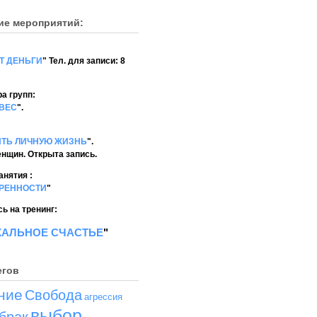
ие мероприятий:
Т ДЕНЬГИ
" Тел. для записи: 8
а групп:
ВЕС
".
ИТЬ ЛИЧНУЮ ЖИЗНЬ
".
енщин. Открыта запись.
анятия :
ЕРЕННОСТИ
"
ь на тренинг:
КАЛЬНОЕ СЧАСТЬЕ
"
егов
ние
Свобода
агрессия
выбор