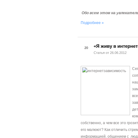
Обо всем этом на
увлекатель
Подробнее »
«Я живу в интерне
20
Статья от 26.06.2012
Сег
со
наш
за
все
за
дет
ком
собственно, а чем все это грозит
его малюют? Как отличить стре
информацией, общением с людьм