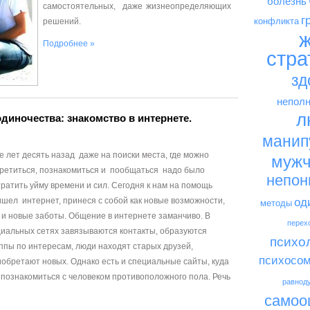
болезнь
самостоятельных, даже жизнеопределяющих
г
конфликта
решений.
ж
Подробнее »
стра
зд
неполн
л
одиночества: знакомство в интернете.
манип
 лет десять назад даже на поиски места, где можно
мужч
третиться, познакомиться и пообщаться надо было
непон
ратить уйму времени и сил. Сегодня к нам на помощь
шел интернет, принеся с собой как новые возможности,
од
методы
 и новые заботы. Общение в интернете заманчиво. В
перех
циальных сетях завязываются контакты, образуются
психо
ппы по интересам, люди находят старых друзей,
психосом
обретают новых. Однако есть и специальные сайты, куда
 познакомиться с человеком противоположного пола. Речь
равнод
самоо