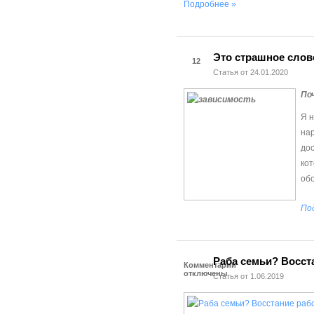
Подробнее »
Это страшное сло
12
Статья от 24.01.2020
По
Я н
нар
до
кот
обо
По
Раба семьи? Восст
Комментарии
отключены
Статья от 1.06.2019