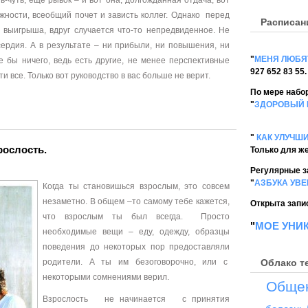
-чуть, еще рывок – и вот она, долгожданная отдача, вот
жности, всеобщий почет и зависть коллег. Однако перед
Расписан
игрыша, вдруг случается что-то непредвиденное. Не
сердия. А в результате – ни прибыли, ни повышения, ни
"
МЕНЯ ЛЮБЯ
е бы ничего, ведь есть другие, не менее перспективные
927 652 83 55.
и все. Только вот руководство в вас больше не верит.
По мере набор
"
ЗДОРОВЫЙ 
"
КАК УЛУЧШ
рослость.
Только для ж
Регулярные з
"
АЗБУКА УВ
Когда ты становишься взрослым, это совсем
незаметно. В общем –то самому тебе кажется,
Открыта запис
что взрослым ты был всегда. Просто
"
МОЕ УНИ
необходимые вещи – еду, одежду, образцы
поведения до некоторых пор предоставляли
родители. А ты им безоговорочно, или с
Облако т
некоторыми сомнениями верил.
Обще
Взрослость не начинается с принятия