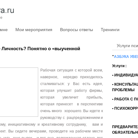
Телефо
E-mail
ре
 мне
Мои мероприятия
Вопросы ответы
Тренинги
Услуги пс
е Личность? Понятно о «выученной
"
АЗБУКА УВ
Услуги :
Рабочая ситуация с которой всем,
• ИНДИВИДУ
наверное, нередко приходилось
сталкиваться: у Вас есть идея,
• КОНСУЛЬТА
ПРОБЛЕМЫ
которая улучшит работу фирмы,
которая увеличит прибыль,
• РАБОТА С 
которая принесет в перспективе
• ПСИХОКОР
очень много хорошего. Вы идете к
руководству с рацпредложением и
ному, инициативному и креативному сотруднику, вам и
ПРЕДВАРИТЕ
кт. Вы сидите вечерами, проводите на рабочем месте
ОБЯЗАТЕЛЬН