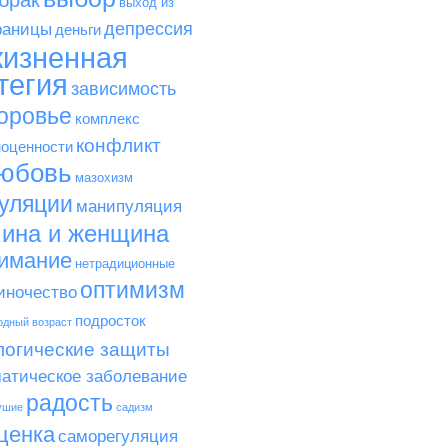
брак
выход из
депрессия
раницы
деньги
изненная
тегия
зависимость
оровье
комплекс
конфликт
оценности
юбовь
мазохизм
уляции
манипуляция
ина и женщина
имание
нетрадиционные
оптимизм
иночество
подросток
одный возраст
логические защиты
атическое заболевание
радость
ушие
садизм
ценка
саморегуляция