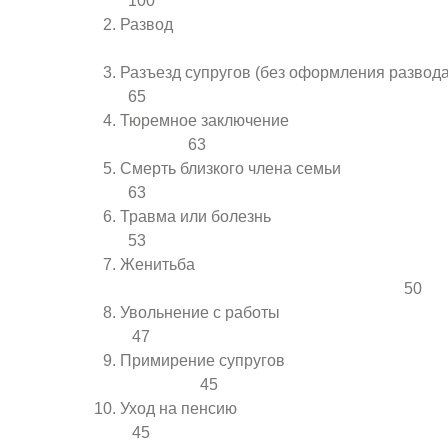
100
Развод
7
Разъезд супругов (без оформл
65
Тюремное заключ
63
Смерть близкого чле
63
Травма или б
53
Женитьба
50
Увольнение с 
47
Примирение супр
45
Уход на п
45