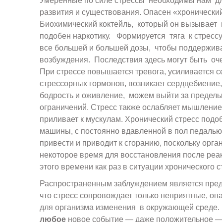
Умеренные по силе стрессы необходимы нам д
развития и существования. Опасен «хронический
Биохимический коктейль, который он вызывает 
подобен наркотику. Формируется тяга к стрессу,
все большей и большей дозы, чтобы поддержива
возбуждения. Последствия здесь могут быть оч
При стрессе повышается тревога, усиливается с
стрессорных гормонов, возникает сердцебиение
бодрость и оживление, можем выйти за предел
ограничений. Стресс также ослабляет мышление,
приливает к мускулам. Хронический стресс под
машины, с постоянно вдавленной в пол педалью 
привести и приводит к сгоранию, поскольку орга
некоторое время для восстановления после реакц
этого времени как раз в ситуации хронического ст
Распространенным заблуждением является пред
что стресс сопровождает только неприятные, о
для организма изменения в окружающей среде.
любое
новое событие — даже положительное —