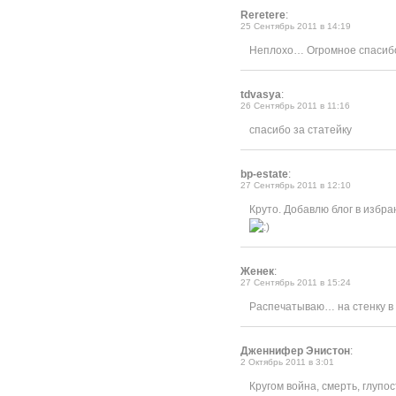
Reretere
:
25 Сентябрь 2011 в 14:19
Неплохо… Огромное спасибо 
tdvasya
:
26 Сентябрь 2011 в 11:16
спасибо за статейку
bp-estate
:
27 Сентябрь 2011 в 12:10
Круто. Добавлю блог в избр
Женек
:
27 Сентябрь 2011 в 15:24
Распечатываю… на стенку в 
Дженнифер Энистон
:
2 Октябрь 2011 в 3:01
Кругом война, смерть, глупо