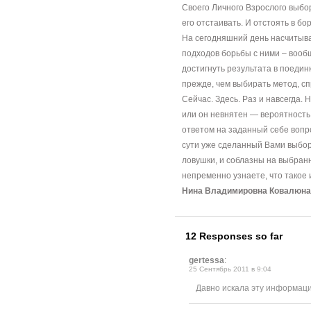
Своего Личного Взрослого выбор
его отстаивать. И отстоять в бо
На сегодняшний день насчитываю
подходов борьбы с ними – вооб
достигнуть результата в поедин
прежде, чем выбирать метод, сп
Сейчас. Здесь. Раз и навсегда.
или он невнятен — вероятность 
ответом на заданный себе вопро
сути уже сделанный Вами выбор.
ловушки, и соблазны на выбран
непременно узнаете, что такое 
Нина Владимировна Ковалюна
12 Responses so far
gertessa
:
25 Сентябрь 2011 в 9:04
Давно искала эту информаци