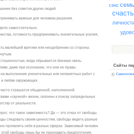
сем
секс
шения без советов других людей.
счасть
м принимать важные для человека решения.
личност
 дело самостоятельно.
удов
чества, готовность предпринимать значительные усилия,
ость малейшей критике или неодобрению со стороны.
гнутым.
стошенностью, когда обрывается близкая связь.
Сайты па
гими, даже при осознании, что они не правы.
и на выполнение унизительных или неприятных работ с
Самопозна
 и любви окружающих.
 часто страшатся обыденной, наполненной
вами «скучной» жизни, склонны к поиску запредельных
гству от реальности.
прос: что такое зависимость? Да — это отказ от свободы.
оды следовать своим ценностям, свободы видеть разные
но проявлять себя в разных сферах. Зависимый человек
т этой свободы лишь бы не признавать предпочтения,