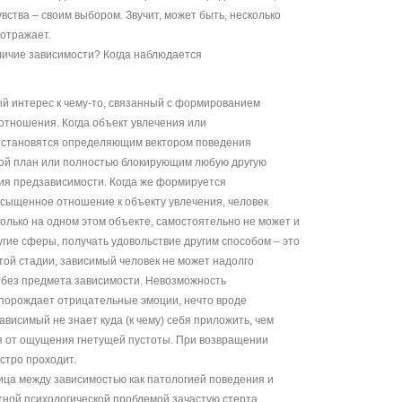
ства – своим выбором. Звучит, может быть, несколько
 отражает.
личие зависимости? Когда наблюдается
й интерес к чему-то, связанный с формированием
отношения. Когда объект увлечения или
 становятся определяющим вектором поведения
рой план или полностью блокирующим любую другую
дия предзависимости. Когда же формируется
сыщенное отношение к объекту увлечения, человек
олько на одном этом объекте, самостоятельно не может и
гие сферы, получать удовольствие другим способом – это
той стадии, зависимый человек не может надолго
я без предмета зависимости. Невозможность
у порождает отрицательные эмоции, нечто вроде
ависимый не знает куда (к чему) себя приложить, чем
ся от ощущения гнетущей пустоты. При возвращении
стро проходит.
ица между зависимостью как патологией поведения и
тной психологической проблемой зачастую стерта.