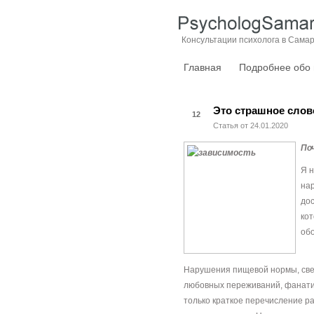
Консультации психолога в Сама
Главная
Подробнее обо
Это страшное сло
12
Статья от 24.01.2020
По
Я н
нар
до
кот
обо
Нарушения пищевой нормы, све
любовных переживаний, фанатиз
только краткое перечисление р