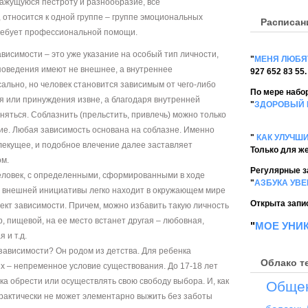
кажущуюся пестроту и разнообразие, все
относится к одной группе – группе эмоциональных
Расписан
 требует профессиональной помощи.
висимости – это уже указание на особый тип личности,
"
МЕНЯ ЛЮБЯ
 поведения имеют не внешнее, а внутреннее
927 652 83 55.
ально, но человек становится зависимым от чего-либо
По мере набор
ия или принуждения извне, а благодаря внутренней
"
ЗДОРОВЫЙ 
няться. Соблазнить (прельстить, привлечь) можно только
ние. Любая зависимость основана на соблазне. Именно
"
КАК УЛУЧШ
лекущее, и подобное влечение далее заставляет
Только для ж
ом.
Регулярные з
 человек, с определенными, сформированными в ходе
"
АЗБУКА УВ
з внешней инициативы легко находит в окружающем мире
Открыта запис
ект зависимости. Причем, можно избавить такую личность
, пищевой, на ее место встанет другая – любовная,
"
МОЕ УНИ
 и т.д.
ависимости? Он родом из детства. Для ребенка
Облако т
ых – непременное условие существования. До 17-18 лет
ка обрести или осуществлять свою свободу выбора. И, как
Обще
практически не может элементарно выжить без заботы