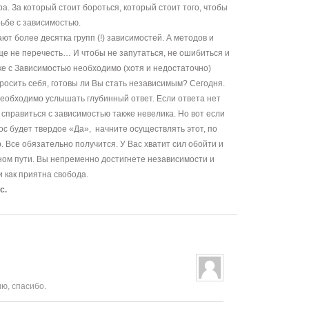
а. За который стоит бороться, который стоит того, чтобы
рьбе с зависимостью.
т более десятка групп (!) зависимостей. А методов и
ще не перечесть… И чтобы не запутаться, не ошибиться и
ке с Зависимостью необходимо (хотя и недостаточно)
росить себя, готовы ли Вы стать независимым? Сегодня.
 Необходимо услышать глубинный ответ. Если ответа нет
справиться с зависимостью также невелика. Но вот если
с будет твердое «Да», начните осуществлять этот, по
 Все обязательно получится. У Вас хватит сил обойти и
ном пути. Вы непременно достигнете независимости и
и как приятна свобода.
с.
ю, спасибо.