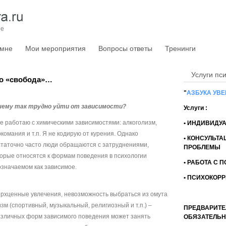
Телефо
E-mail
ре
 мне
Мои мероприятия
Вопросы ответы
Тренинги
Услуги пс
во «свобода»…
"
АЗБУКА УВ
чему так трудно уйти от зависимости?
Услуги :
е работаю с химическими зависимостями: алкоголизм,
• ИНДИВИДУ
комания и т.п. Я не кодирую от курения. Однако
• КОНСУЛЬТА
статочно часто люди обращаются с затруднениями,
ПРОБЛЕМЫ
орые относятся к формам поведения в психологии
• РАБОТА С 
значаемом как зависимое.
• ПСИХОКОР
рхценные увлечения, невозможность выбраться из омута
м (спортивный, музыкальный, религиозный и т.п.) –
ПРЕДВАРИТЕ
азличных форм зависимого поведения может занять
ОБЯЗАТЕЛЬН