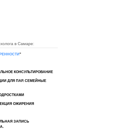
н: +7 (927) 652-83-55
: kovalunas@rambler.ru
ихолога в Самаре:
ЕРЕННОСТИ
"
АЛЬНОЕ КОНСУЛЬТИРОВАНИЕ
ЦИИ ДЛЯ ПАР. СЕМЕЙНЫЕ
ПОДРОСТКАМИ
РЕКЦИЯ ОЖИРЕНИЯ
ЛЬНАЯ ЗАПИСЬ
А.