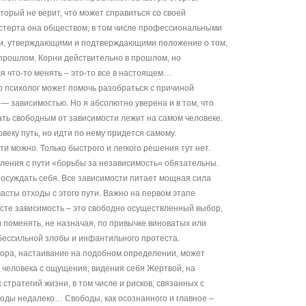
торый не верит, что может справиться со своей
стерта она обществом, в том числе профессиональными
и, утверждающими и подтверждающими положение о том,
 прошлом. Корни действительно в прошлом, но
я что-то менять – это-то все в настоящем…
о психолог может помочь разобраться с причиной
— зависимостью. Но я абсолютно уверена и в том, что
ать свободным от зависимости лежит на самом человеке.
веку путь, но идти по нему придется самому.
и можно. Только быстрого и легкого решения тут нет.
ления с пути «борьбы за независимость» обязательны.
 осуждать себя. Все зависимости питает мощная сила
часты отходы с этого пути. Важно на первом этапе
асте зависимость – это свободно осуществленный выбор,
 и поменять, не назначая, по привычке виноватых или
 бессильной злобы и инфантильного протеста.
ора, настаивание на подобном определении, может
человека с ощущения, видения себя Жертвой, на
стратегий жизни, в том числе и рисков, связанных с
боды недалеко… Свободы, как осознанного и главное –