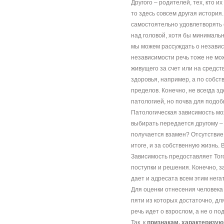
Другого – родителей, тех, кто и
то здесь совсем другая история
самостоятельно удовлетворять
над головой, хотя бы минималь
мы можем рассуждать о независи
независимости речь тоже не мо
живущего за счет или на средств
здоровья, например, а по собс
пределов. Конечно, не всегда 
патологией, но почва для подоб
Патологическая зависимость мо
выбирать передается другому – 
получается взамен? Отсутствие 
итоге, и за собственную жизнь.
Зависимость предоставляет Того
поступки и решения. Конечно, 
дает и адресата всем этим нега
Для оценки отнесения человека
пяти из которых достаточно, дл
речь идет о взрослом, а не о по
Так, к
признакам, характеризу