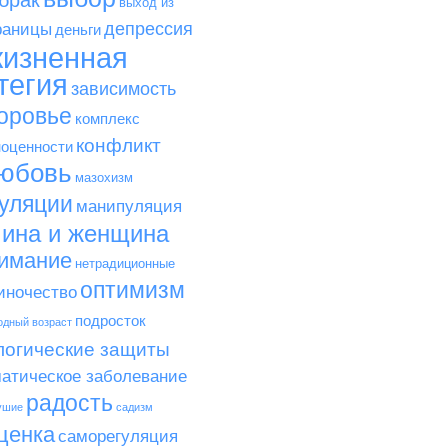
брак
выход из
депрессия
раницы
деньги
изненная
тегия
зависимость
оровье
комплекс
конфликт
оценности
юбовь
мазохизм
уляции
манипуляция
ина и женщина
имание
нетрадиционные
оптимизм
иночество
подросток
одный возраст
логические защиты
атическое заболевание
радость
ушие
садизм
ценка
саморегуляция