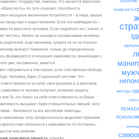
болезнь
х заменяет, государства, наконец. Что касается взрослого,
. «Взрослость» по сути означает способность
г
конфликта
ж
 свои насущные жизненные потребности – в пище, крыше
ных средствах к существованию. Если это наблюдается –
стра
мости взрослого человека. Если подобного нет, значит, о
зд
жет вестись. Можно ли называть независимым человека,
а родителей, родственников, супруга не из-за плохого
неполн
твенному выбору? Наверное, только до определенных
л
здесь формируются отношения зависимости, граничащие с
манип
ного уже, несомненно, имеется.
жет оформиться в том случае, если собственная свобода
мужч
Еде, Человеку, Идее, Социальной системе. Что
непон
ответственности за себя, свои решения а, в конечном
од
 В зависимости человек получает иллюзию защиты.
методы
 или То, что берет на себя ответственность за Ваши
перех
зависимость вызывает бурю отрицательных эмоций, зато
психо
тивам – Виновного за все житейские невзгоды.
психосом
 к зависимому типу, профессионалы выделяют признаки,
я диагностики склонности к зависимости. Естественно,
равнод
дростке или ребенке.
самоо
ющим зависимую личность
, относят: