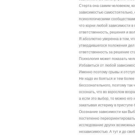
Стерта она самим человеком, ко
зависимостью самостоятельно, 
психологическими сообществам
что корни любой зависимости в
ответственность, решения и вол
Я абсолютно уверенна в том, чт
утвердившегося положения дел 
ответственность за решение ст
Психология может показать чело
Избавиться от любой зависимост
Именно поэтому срывы и отступ
Не надо их бояться и тем более
бессознательного, поэтому так 
осознать, что во взрослом возр
а если это выбор, то можно его
закатывая истерику в приступе
Осознание зависимости как Выб
постепенно переориентировать 
исследование других возможных 
независимостью. А тут и до сво