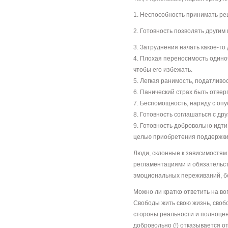
1. Неспособность принимать ре
2. Готовность позволять други
3. Затруднения начать какое-то
4. Плохая переносимость одино
чтобы его избежать.
5. Легкая ранимость, податлив
6. Панический страх быть отвер
7. Беспомощность, наряду с опу
8. Готовность соглашаться с дру
9. Готовность добровольно идт
целью приобретения поддержки
Люди, склонные к зависимостям
регламентациями и обязательст
эмоциональных переживаний, бе
Можно ли кратко ответить на во
Свободы жить свою жизнь, своб
стороны реальности и полноцен
добровольно (!) отказывается о