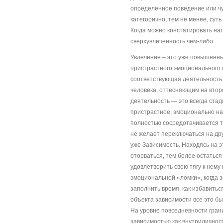
определенное поведение или чув
категорично, тем не менее, суть
Когда можно констатировать на
сверхувлеченность чем-либо.
Увлечение – это уже повышенны
пристрастного эмоционального 
соответствующая деятельность
человека, оттесняющим на вто
деятельность — это всегда ста
пристрастное, эмоционально на
полностью сосредотачивается т
не желает переключаться на дру
уже Зависимость. Находясь на э
оторваться, тем более остатьс
удовлетворить свою тягу к нем
эмоциональной «ломки», когда з
заполнить время, как избавить
объекта зависимости все это бы
На уровне повседневности гран
зависимостью как внутриличнос