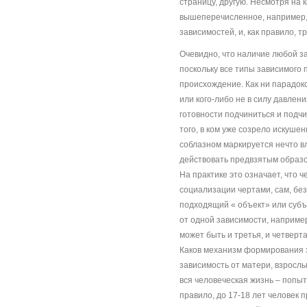
страницу, другую. Несмотря на 
вышеперечисленное, например, 
зависимостей, и, как правило,
Очевидно, что наличие любой за
поскольку все типы зависимого
происхождение. Как ни парадокс
или кого-либо не в силу давлен
готовности подчиниться и подчи
того, в ком уже созрело искуше
соблазном маркируется нечто в
действовать предвзятым образ
На практике это означает, что
социализации чертами, сам, бе
подходящий « объект» или субъ
от одной зависимости, например
может быть и третья, и четвертая
Каков механизм формирования з
зависимость от матери, взросл
вся человеческая жизнь – попыт
правило, до 17-18 лет человек 