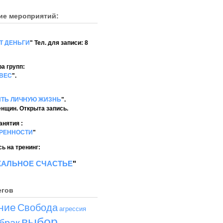
ие мероприятий:
Т ДЕНЬГИ
" Тел. для записи: 8
а групп:
ВЕС
".
ИТЬ ЛИЧНУЮ ЖИЗНЬ
".
енщин. Открыта запись.
анятия :
ЕРЕННОСТИ
"
ь на тренинг:
КАЛЬНОЕ СЧАСТЬЕ
"
егов
ние
Свобода
агрессия
выбор