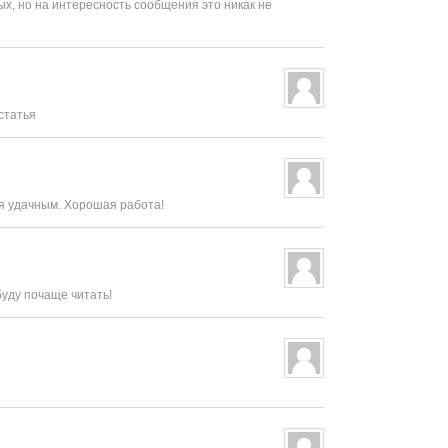
х, но на интересность сообщения это никак не
статья
ся удачным. Хорошая работа!
буду почаще читать!