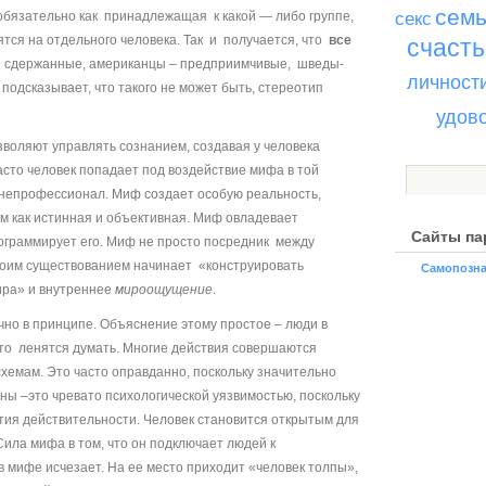
сем
язательно как принадлежащая к какой — либо группе,
секс
ятся на отдельного человека. Так и получается, что
все
счасть
 сдержанные, американцы – предприимчивые, шведы-
личност
подсказывает, что такого не может быть, стереотип
удов
воляют управлять сознанием, создавая у человека
сто человек попадает под воздействие мифа в той
н непрофессионал. Миф создает особую реальность,
м как истинная и объективная. Миф овладевает
Сайты па
ограммирует его. Миф не просто посредник между
воим существованием начинает «конструировать
Самопозна
ира» и внутреннее
мироощущение
.
но в принципе. Объяснение этому простое – люди в
то ленятся думать. Многие действия совершаются
хемам. Это часто оправданно, поскольку значительно
ны –это чревато психологической уязвимостью, поскольку
тия действительности. Человек становится открытым для
ила мифа в том, что он подключает людей к
в мифе исчезает. На ее место приходит «человек толпы»,