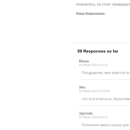
получилось, не стоит прекращат
Нина Ковалюнас.
59 Responses so far
Маша
:
14 Июль 2012 в 0:12
Поздравляю, мне кажется э
Ума
:
19 Июль 2012 в 23:03
что-то в этом есть, безуслов
3goroda
:
31 Июль 2012 в 4:11
Полезного много нашла для