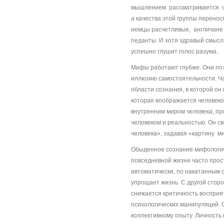
мышлением рассматривается об
а качества этой группы перенос
немцы расчетливые, англичане
педанты. И хотя здравый смысл 
успешно глушит голос разума.
Мифы работают глубже. Они поз
иллюзию самостоятельности. Ча
области сознания, в которой о
которая воображается человеко
внутренним миром человека, пр
человеком и реальностью. Он с
человека», задавая «картину м
Обыденное сознание мифологич
повседневной жизни часто прос
автоматически, по накатанным с
упрощает жизнь. С другой сторо
снижается критичность восприя
психологических манипуляций. С
коллективному опыту. Личность 