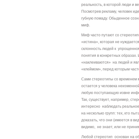
реальность, в которой люди и в
Посмотрев рекламу, человек иде
губную помаду. Обыденное созна
миф.
Миф часто путают со стереотип
«истина», которая не нуждаетс
склонность людей к упрощенно
понятия в конкретных образах.
«наклеиваются» на людей и явл
«клеймом», перед которым част
Сами стереотипы со временем 
остается у человека неизменной
любую поступающую извне инфо
Так, существует, например, сте
интересно наблюдать реальное 
на несколько групп: тех, кто пыт
доказать, что они (имеется в ви
видимо, не знает, или не при
Любой стереотип основан на о