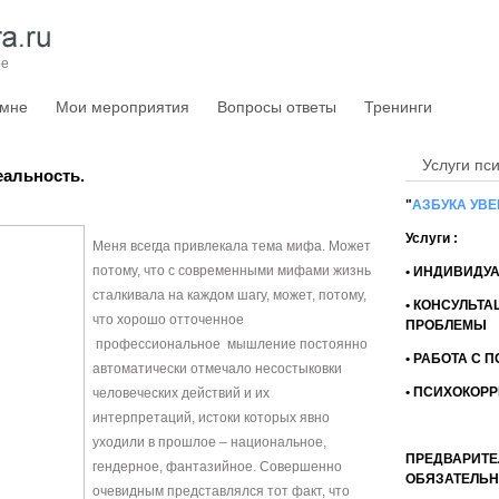
Телефо
E-mail
ре
 мне
Мои мероприятия
Вопросы ответы
Тренинги
Услуги пс
альность.
"
АЗБУКА УВ
Услуги :
Меня всегда привлекала тема мифа. Может
потому, что с современными мифами жизнь
• ИНДИВИДУ
сталкивала на каждом шагу, может, потому,
• КОНСУЛЬТА
что хорошо отточенное
ПРОБЛЕМЫ
профессиональное мышление постоянно
• РАБОТА С 
автоматически отмечало несостыковки
• ПСИХОКОР
человеческих действий и их
интерпретаций, истоки которых явно
уходили в прошлое – национальное,
ПРЕДВАРИТЕ
гендерное, фантазийное.
Совершенно
ОБЯЗАТЕЛЬН
очевидным представлялся тот факт, что