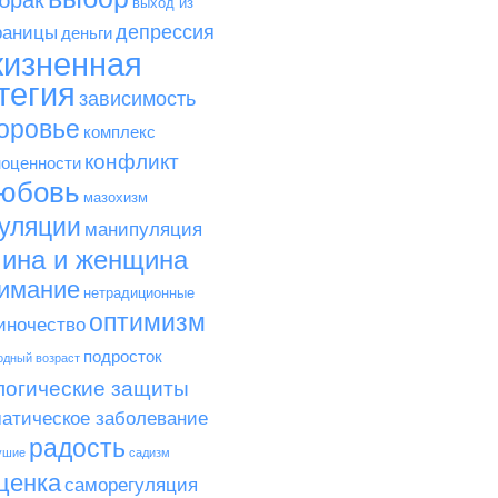
брак
выход из
депрессия
раницы
деньги
изненная
тегия
зависимость
оровье
комплекс
конфликт
оценности
юбовь
мазохизм
уляции
манипуляция
ина и женщина
имание
нетрадиционные
оптимизм
иночество
подросток
одный возраст
логические защиты
атическое заболевание
радость
ушие
садизм
ценка
саморегуляция