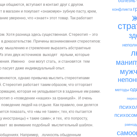
болезнь
ещи общаются, вступают в контакт друг с другом.
г
конфликта
т в магазин и покупает «знакомую» зубную пасту, крем,
ж
ние уверенно, что «знает» этот товар. Так работает
стра
зд
ом. Хотя разница здесь существенная. Стереотип – это
я в доказательстве. Причины возникновения стереотипов:
неполн
му мышлению и стремление выразить абстрактные
л
 Из этих двух источников выходят ярлыки, которые
манип
ения. Именно они могут стать, и становятся тем
о пасует даже индивидуальный опыт.
мужч
меняются, однако привычка мыслить стереотипами
непон
. Стереотип работает таким образом, что отторгает
од
методы
рмацию, которая не укладывается в заданные им рамки.
реотип о «поведении «наших» за границей». И очень
перех
поведение людей на отдыхе. Как правило, они делятся
психо
ается показать, что «мы не такие»; тех, кто пытается
психосом
ду иностранцы) « такие сами»; и тех, кто попросту,
равнод
нимает во внимание подобный мыслительный шаблон.
самоо
бобщениях. Например
, личность
обыденным