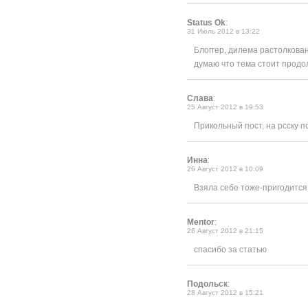
Status Ok
:
31 Июль 2012 в 13:22
Блоггер, дилема растолкова
думаю что тема стоит продо
Слава
:
25 Август 2012 в 19:53
Прикольный пост, на рсску п
Инна
:
26 Август 2012 в 10:09
Взяла себе тоже-пригодится
Mentor
:
26 Август 2012 в 21:15
спасибо за статью
Подольск
:
28 Август 2012 в 15:21