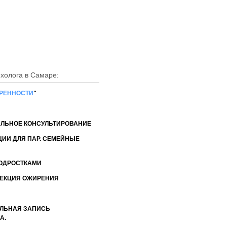
н: +7 (927) 652-83-55
: kovalunas@rambler.ru
ихолога в Самаре:
ЕРЕННОСТИ
"
АЛЬНОЕ КОНСУЛЬТИРОВАНИЕ
ЦИИ ДЛЯ ПАР. СЕМЕЙНЫЕ
ПОДРОСТКАМИ
РЕКЦИЯ ОЖИРЕНИЯ
ЛЬНАЯ ЗАПИСЬ
А.