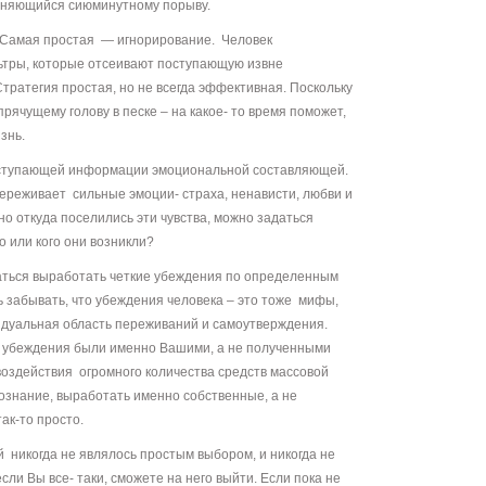
чиняющийся сиюминутному порыву.
. Самая простая — игнорирование. Человек
ьтры, которые отсеивают поступающую извне
ратегия простая, но не всегда эффективная. Поскольку
прячущему голову в песке – на какое- то время поможет,
знь.
поступающей информации эмоциональной составляющей.
переживает сильные эмоции- страха, ненависти, любви и
тно откуда поселились эти чувства, можно задаться
о или кого они возникли?
аться выработать четкие убеждения по определенным
ь забывать, что убеждения человека – это тоже мифы,
идуальная область переживаний и самоутверждения.
и убеждения были именно Вашими, а не полученными
воздействия огромного количества средств массовой
знание, выработать именно собственные, а не
ак-то просто.
 никогда не являлось простым выбором, и никогда не
сли Вы все- таки, сможете на него выйти. Если пока не