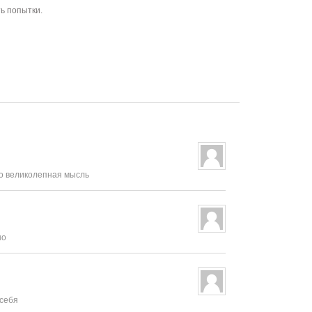
ь попытки.
то великолепная мысль
но
 себя