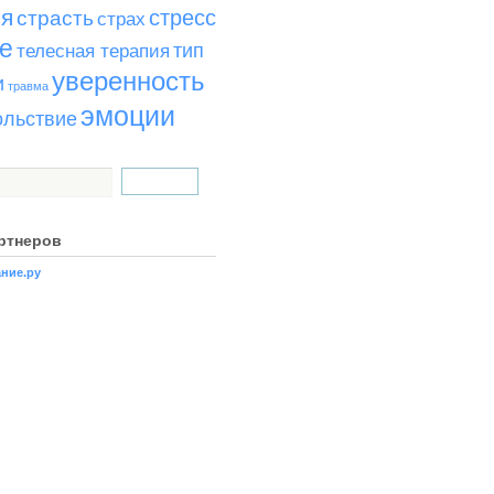
ья
стресс
страсть
страх
е
тип
телесная терапия
уверенность
и
травма
эмоции
ольствие
ртнеров
ние.ру