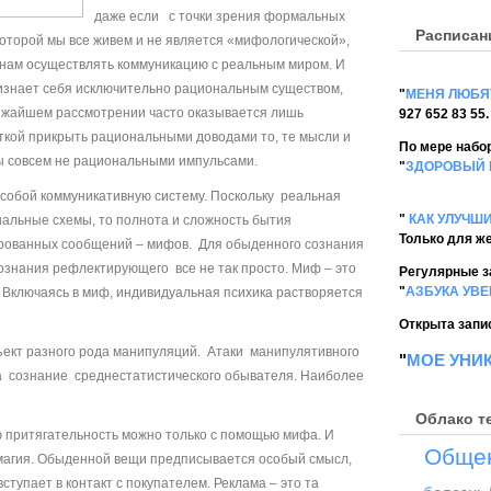
даже если с точки зрения формальных
Расписан
которой мы все живем и не является «мифологической»,
 нам осуществлять коммуникацию с реальным миром. И
ризнает себя исключительно рациональным существом,
"
МЕНЯ ЛЮБЯ
лижайшем рассмотрении часто оказывается лишь
927 652 83 55.
ткой прикрыть рациональными доводами то, те мысли и
По мере набор
ы совсем не рациональными импульсами.
"
ЗДОРОВЫЙ 
 собой коммуникативную систему. Поскольку реальная
"
КАК УЛУЧШ
нальные схемы, то полнота и сложность бытия
Только для ж
рованных сообщений – мифов. Для обыденного сознания
 сознания рефлектирующего все не так просто. Миф – это
Регулярные з
"
АЗБУКА УВ
 Включаясь в миф, индивидуальная психика растворяется
Открыта запис
ъект разного рода манипуляций. Атаки манипулятивного
"
МОЕ УНИ
а сознание среднестатистического обывателя. Наиболее
Облако т
 притягательность можно только с помощью мифа. И
Обще
 магия. Обыденной вещи предписывается особый смысл,
ступает в контакт с покупателем. Реклама – это та