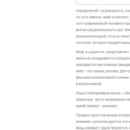
определений та реальность, в 
по сути именно миф позволяет
хотя современный человек и п
вся его рациональность при б
рационализацией, то есть попы
поступки, которые продиктован
Миф, в сущности, представляет
жизнь не укладывается в рацио
передается при помощи закоди
миф – это сказка, рассказ. Для
феномен коллективной психики.
в коллективной.
Наша повседневная жизнь – об
характера часто направлены н
яркий пример – реклама.
Придать простым вещам особую
рекламе с успехом удается эта
вещь оживает, одухотворяется, в