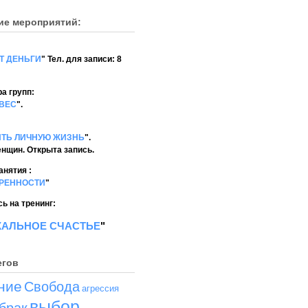
ие мероприятий:
Т ДЕНЬГИ
" Тел. для записи: 8
а групп:
ВЕС
".
ИТЬ ЛИЧНУЮ ЖИЗНЬ
".
енщин. Открыта запись.
анятия :
ЕРЕННОСТИ
"
ь на тренинг:
КАЛЬНОЕ СЧАСТЬЕ
"
егов
ние
Свобода
агрессия
выбор