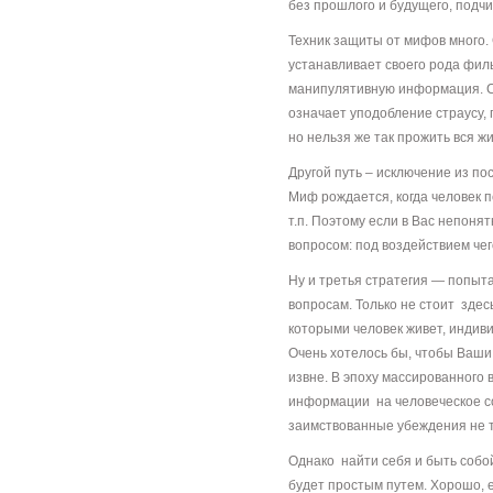
без прошлого и будущего, под
Техник защиты от мифов много
устанавливает своего рода фил
манипулятивную информация. Ст
означает уподобление страусу, 
но нельзя же так прожить вся жи
Другой путь – исключение из 
Миф рождается, когда человек 
т.п. Поэтому если в Вас непоня
вопросом: под воздействием чег
Ну и третья стратегия — попыт
вопросам. Только не стоит здес
которыми человек живет, индив
Очень хотелось бы, чтобы Ваш
извне. В эпоху массированного 
информации на человеческое со
заимствованные убеждения не т
Однако найти себя и быть собой
будет простым путем. Хорошо, е