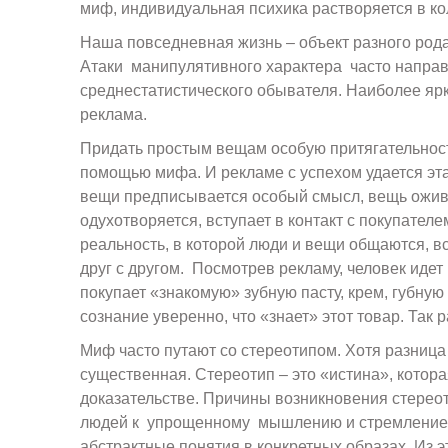
миф, индивидуальная психика растворяется в ко
Наша повседневная жизнь – объект разного род
Атаки манипулятивного характера часто напра
среднестатистического обывателя. Наиболее яр
реклама.
Придать простым вещам особую притягательност
помощью мифа. И рекламе с успехом удается эт
вещи предписывается особый смысл, вещь ожив
одухотворяется, вступает в контакт с покупателе
реальность, в которой люди и вещи общаются, вс
друг с другом. Посмотрев рекламу, человек идет 
покупает «знакомую» зубную пасту, крем, губну
сознание уверенно, что «знает» этот товар. Так 
Миф часто путают со стереотипом. Хотя разница
существенная. Стереотип – это «истина», котора
доказательстве. Причины возникновения стереот
людей к упрощенному мышлению и стремление
абстрактные понятия в конкретных образах. Из э