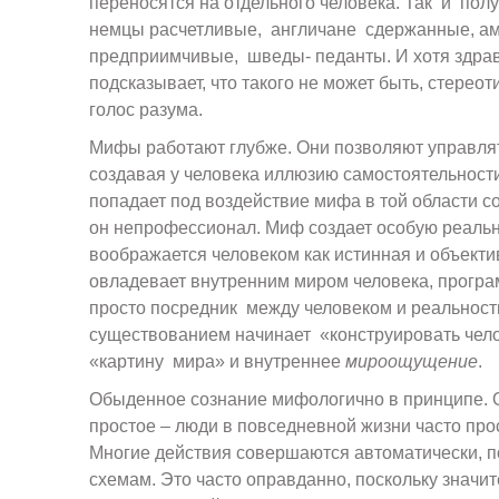
переносятся на отдельного человека. Так и пол
немцы расчетливые, англичане сдержанные, а
предприимчивые, шведы- педанты. И хотя здра
подсказывает, что такого не может быть, стерео
голос разума.
Мифы работают глубже. Они позволяют управля
создавая у человека иллюзию самостоятельности
попадает под воздействие мифа в той области со
он непрофессионал. Миф создает особую реальн
воображается человеком как истинная и объект
овладевает внутренним миром человека, програ
просто посредник между человеком и реальност
существованием начинает «конструировать чело
«картину мира» и внутреннее
мироощущение
.
Обыденное сознание мифологично в принципе. 
простое – люди в повседневной жизни часто про
Многие действия совершаются автоматически, 
схемам. Это часто оправданно, поскольку значи