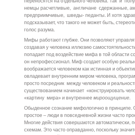
переносятся на отдельного человека. Так и пол
немцы расчетливые, англичане сдержанные, а
предприимчивые, шведы- педанты. И хотя здра
подсказывает, что такого не может быть, стерео
голос разума.
Мифы работают глубже. Они позволяют управля
создавая у человека иллюзию самостоятельности
попадает под воздействие мифа в той области со
он непрофессионал. Миф создает особую реальн
воображается человеком как истинная и объект
овладевает внутренним миром человека, програ
просто посредник между человеком и реальност
существованием начинает «конструировать чело
«картину мира» и внутреннее
мироощущение
.
Обыденное сознание мифологично в принципе. 
простое – люди в повседневной жизни часто про
Многие действия совершаются автоматически, 
схемам. Это часто оправданно, поскольку значи