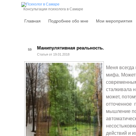
Консультации психолога в Самаре
Главная
Подробнее обо мне
Мои мероприятия
Манипулятивная реальность.
59
Статья от 19.01.2018
Меня всегда
мифа. Может 
современны
сталкивала н
может, потом
отточенное 
мышление п
автоматичес
несостыковк
действий и и