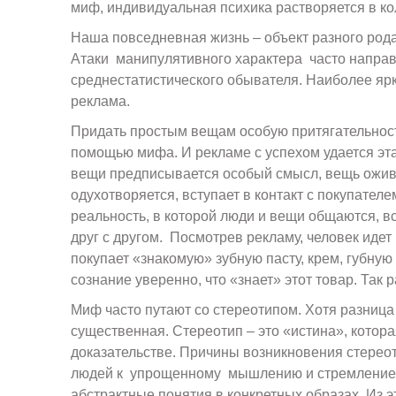
миф, индивидуальная психика растворяется в ко
Наша повседневная жизнь – объект разного род
Атаки манипулятивного характера часто напра
среднестатистического обывателя. Наиболее яр
реклама.
Придать простым вещам особую притягательност
помощью мифа. И рекламе с успехом удается эт
вещи предписывается особый смысл, вещь ожив
одухотворяется, вступает в контакт с покупателе
реальность, в которой люди и вещи общаются, вс
друг с другом. Посмотрев рекламу, человек идет 
покупает «знакомую» зубную пасту, крем, губну
сознание уверенно, что «знает» этот товар. Так 
Миф часто путают со стереотипом. Хотя разница
существенная. Стереотип – это «истина», котора
доказательстве. Причины возникновения стереот
людей к упрощенному мышлению и стремление
абстрактные понятия в конкретных образах. Из э